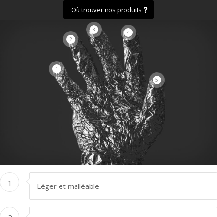
Où trouver nos produits
3
4
2
1
5
1
Léger et malléable